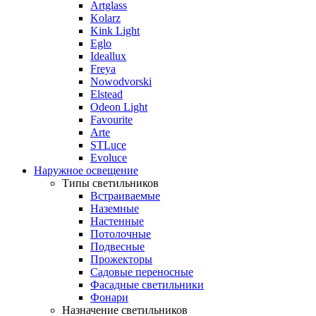
Artglass
Kolarz
Kink Light
Eglo
Ideallux
Freya
Nowodvorski
Elstead
Odeon Light
Favourite
Arte
STLuce
Evoluce
Наружное освещение
Типы светильников
Встраиваемые
Наземные
Настенные
Потолочные
Подвесные
Прожекторы
Садовые переносные
Фасадные светильники
Фонари
Назначение светильников