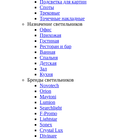
Подсветка для картин
Споты
Трековые
Точечные накладные
Назначение светильников
Офис
Прихожая
Гостиная
Ресторан и бар
Ванная
Спальня
Детская
Зал
Кухня
Бренды светильников
Novotech
Orion
Maytoni
Lumion
Searchlight
F-Promo
Lightstar
Sonex
Crystal Lux
Divinare