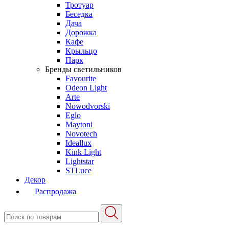
Тротуар
Беседка
Дача
Дорожка
Кафе
Крыльцо
Парк
Бренды светильников
Favourite
Odeon Light
Arte
Nowodvorski
Eglo
Maytoni
Novotech
Ideallux
Kink Light
Lightstar
STLuce
Декор
Распродажа