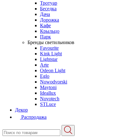
Тротуар
Беседка
Дача
Дорожка
Кафе
Крыльцо
Парк
Бренды светильников
Favourite
Kink Light
Lightstar
Arte
Odeon Light
Eglo
Nowodvorski
Maytoni
Ideallux
Novotech
STLuce
Декор
Распродажа