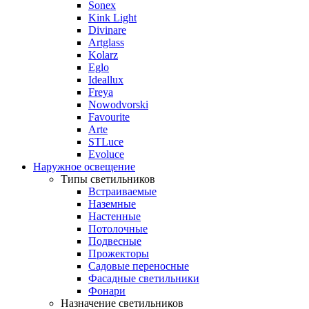
Sonex
Kink Light
Divinare
Artglass
Kolarz
Eglo
Ideallux
Freya
Nowodvorski
Favourite
Arte
STLuce
Evoluce
Наружное освещение
Типы светильников
Встраиваемые
Наземные
Настенные
Потолочные
Подвесные
Прожекторы
Садовые переносные
Фасадные светильники
Фонари
Назначение светильников