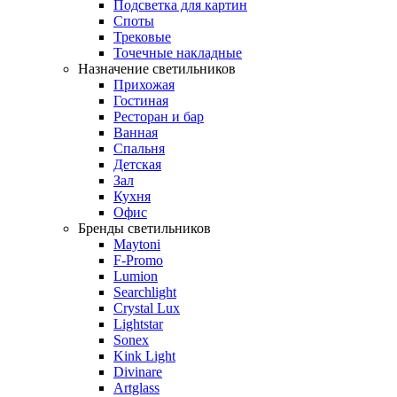
Подсветка для картин
Споты
Трековые
Точечные накладные
Назначение светильников
Прихожая
Гостиная
Ресторан и бар
Ванная
Спальня
Детская
Зал
Кухня
Офис
Бренды светильников
Maytoni
F-Promo
Lumion
Searchlight
Crystal Lux
Lightstar
Sonex
Kink Light
Divinare
Artglass