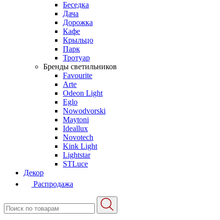
Беседка
Дача
Дорожка
Кафе
Крыльцо
Парк
Тротуар
Бренды светильников
Favourite
Arte
Odeon Light
Eglo
Nowodvorski
Maytoni
Ideallux
Novotech
Kink Light
Lightstar
STLuce
Декор
Распродажа