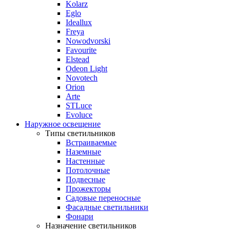
Kolarz
Eglo
Ideallux
Freya
Nowodvorski
Favourite
Elstead
Odeon Light
Novotech
Orion
Arte
STLuce
Evoluce
Наружное освещение
Типы светильников
Встраиваемые
Наземные
Настенные
Потолочные
Подвесные
Прожекторы
Садовые переносные
Фасадные светильники
Фонари
Назначение светильников