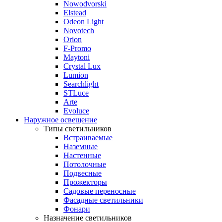
Nowodvorski
Elstead
Odeon Light
Novotech
Orion
F-Promo
Maytoni
Crystal Lux
Lumion
Searchlight
STLuce
Arte
Evoluce
Наружное освещение
Типы светильников
Встраиваемые
Наземные
Настенные
Потолочные
Подвесные
Прожекторы
Садовые переносные
Фасадные светильники
Фонари
Назначение светильников