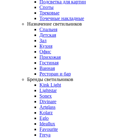
Подсветка для картин
Споты
Трековые
Точечные накладные
Назначение светильников
Спальня
Детская
Зал
Кухня
Офис
Прихожая
Гостиная
Ванная
Ресторан и бар
Бренды светильников
Kink Light
Lightstar
Sonex
Divinare
Artglass
Kolarz
Eglo
Ideallux
Favourite
Freya