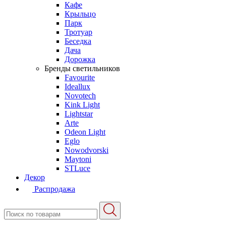
Кафе
Крыльцо
Парк
Тротуар
Беседка
Дача
Дорожка
Бренды светильников
Favourite
Ideallux
Novotech
Kink Light
Lightstar
Arte
Odeon Light
Eglo
Nowodvorski
Maytoni
STLuce
Декор
Распродажа