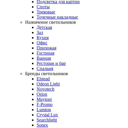
Подсветка для картин
Споты
Трековые
Точечные накладные
Назначение светильников
Детская
Зал
Кухня
Офис
Прихожая
Гостиная
Ванная
Ресторан и бар
Спальня
Бренды светильников
Elstead
Odeon Light
Novotech
Orion
Maytoni
F-Promo
Lumion
Crystal Lux
Searchlight
Sonex