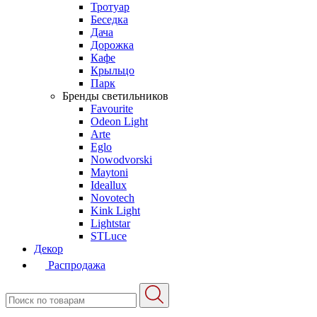
Тротуар
Беседка
Дача
Дорожка
Кафе
Крыльцо
Парк
Бренды светильников
Favourite
Odeon Light
Arte
Eglo
Nowodvorski
Maytoni
Ideallux
Novotech
Kink Light
Lightstar
STLuce
Декор
Распродажа