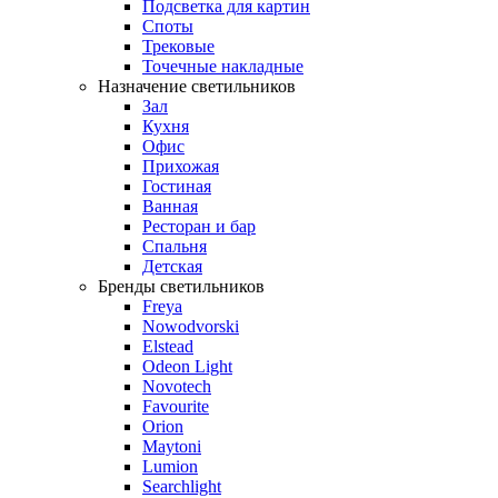
Подсветка для картин
Споты
Трековые
Точечные накладные
Назначение светильников
Зал
Кухня
Офис
Прихожая
Гостиная
Ванная
Ресторан и бар
Спальня
Детская
Бренды светильников
Freya
Nowodvorski
Elstead
Odeon Light
Novotech
Favourite
Orion
Maytoni
Lumion
Searchlight