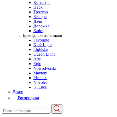
Крыльцо
Парк
Тротуар
Беседка
Дача
Дорожка
Кафе
Бренды светильников
Favourite
Kink Light
Lightstar
Odeon Light
Arte
Eglo
Nowodvorski
Maytoni
Ideallux
Novotech
STLuce
Декор
Распродажа