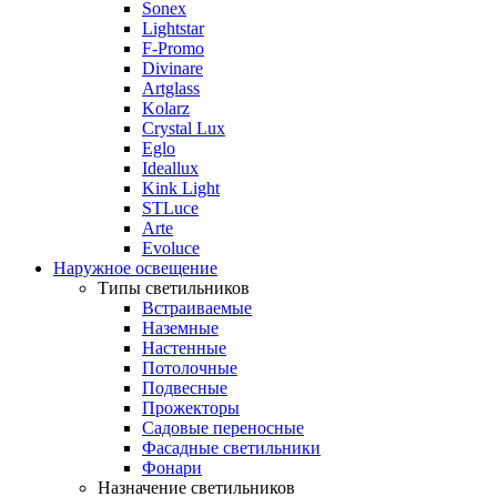
Sonex
Lightstar
F-Promo
Divinare
Artglass
Kolarz
Crystal Lux
Eglo
Ideallux
Kink Light
STLuce
Arte
Evoluce
Наружное освещение
Типы светильников
Встраиваемые
Наземные
Настенные
Потолочные
Подвесные
Прожекторы
Садовые переносные
Фасадные светильники
Фонари
Назначение светильников