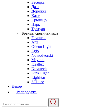
Беседка
Дача
Дорожка
Кафе
Крыльцо
Парк
Тротуар
Бренды светильников
Favourite
Arte
Odeon Light
Eglo
Nowodvorski
Maytoni
Ideallux
Novotech
Kink Light
Lightstar
STLuce
Декор
Распродажа