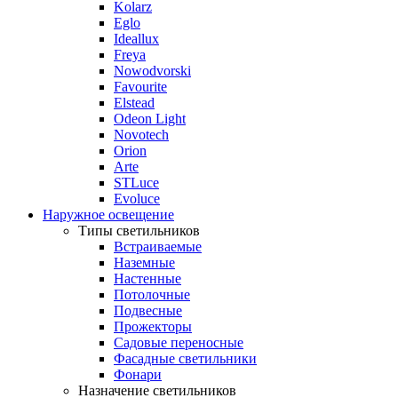
Kolarz
Eglo
Ideallux
Freya
Nowodvorski
Favourite
Elstead
Odeon Light
Novotech
Orion
Arte
STLuce
Evoluce
Наружное освещение
Типы светильников
Встраиваемые
Наземные
Настенные
Потолочные
Подвесные
Прожекторы
Садовые переносные
Фасадные светильники
Фонари
Назначение светильников