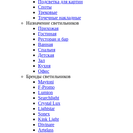
Подсветка для картин
Споты
Трековые
Точечные накладные
Назначение светильников
Прихожая
Гостиная
Ресторан и бар
Ванная
Спальня
Детская
Зал
Кухня
Офис
Бренды светильников
Maytoni
F-Promo
Lumion
Searchlight
Crystal Lux
Lightstar
Sonex
Kink Light
Divinare
Artglass