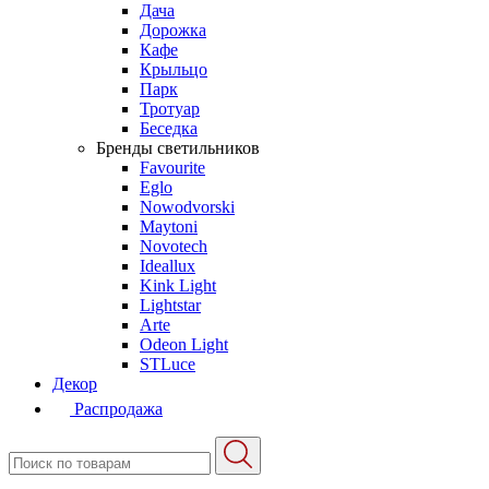
Дача
Дорожка
Кафе
Крыльцо
Парк
Тротуар
Беседка
Бренды светильников
Favourite
Eglo
Nowodvorski
Maytoni
Novotech
Ideallux
Kink Light
Lightstar
Arte
Odeon Light
STLuce
Декор
Распродажа