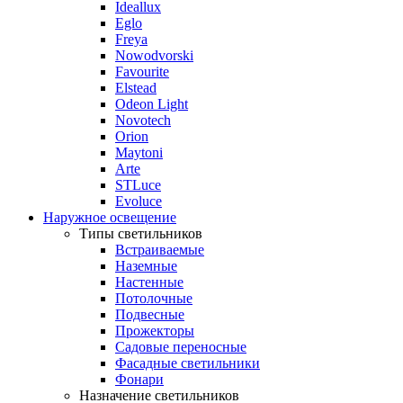
Ideallux
Eglo
Freya
Nowodvorski
Favourite
Elstead
Odeon Light
Novotech
Orion
Maytoni
Arte
STLuce
Evoluce
Наружное освещение
Типы светильников
Встраиваемые
Наземные
Настенные
Потолочные
Подвесные
Прожекторы
Садовые переносные
Фасадные светильники
Фонари
Назначение светильников