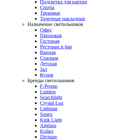
Подсветка для картин
Споты
Трековые
Точечные накладные
Назначение светильников
Офис
Прихожая
Гостиная
Ресторан и бар
Ванная
Спальня
Детская
Зал
Кухня
Бренды светильников
F-Promo
Lumion
Searchlight
Crystal Lux
Lightstar
Sonex
Kink Light
Artglass
Kolarz
Divinare