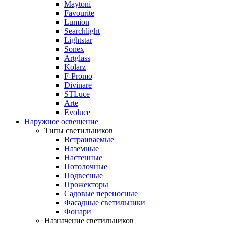
Maytoni
Favourite
Lumion
Searchlight
Lightstar
Sonex
Artglass
Kolarz
F-Promo
Divinare
STLuce
Arte
Evoluce
Наружное освещение
Типы светильников
Встраиваемые
Наземные
Настенные
Потолочные
Подвесные
Прожекторы
Садовые переносные
Фасадные светильники
Фонари
Назначение светильников