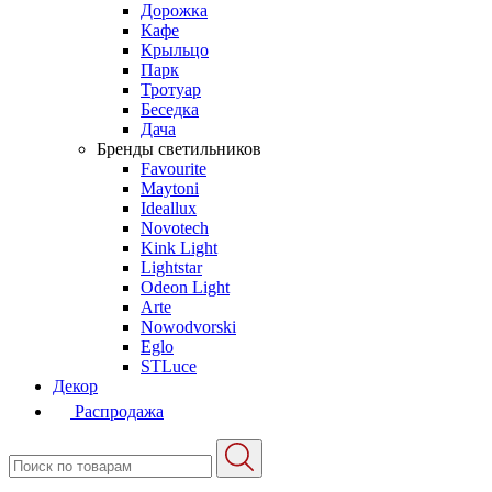
Дорожка
Кафе
Крыльцо
Парк
Тротуар
Беседка
Дача
Бренды светильников
Favourite
Maytoni
Ideallux
Novotech
Kink Light
Lightstar
Odeon Light
Arte
Nowodvorski
Eglo
STLuce
Декор
Распродажа