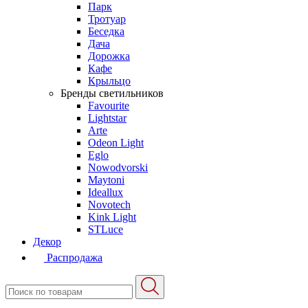
Парк
Тротуар
Беседка
Дача
Дорожка
Кафе
Крыльцо
Бренды светильников
Favourite
Lightstar
Arte
Odeon Light
Eglo
Nowodvorski
Maytoni
Ideallux
Novotech
Kink Light
STLuce
Декор
Распродажа