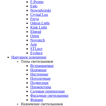
F-Promo
Eglo
Nowodvorski
Crystal Lux
Freya
Odeon Light
Kink Light
Elstead
Orion
Novotech
Arte
STLuce
Evoluce
Наружное освещение
Типы светильников
Встраиваемые
Наземные
Настенные
Потолочные
Подвесные
Прожекторы
Садовые переносные
Фасадные светильники
Фонари
Назначение светильников