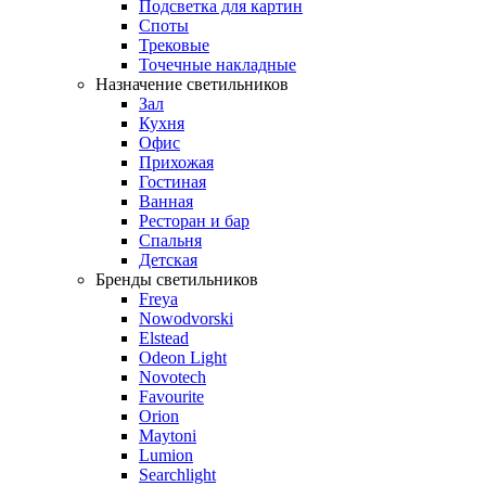
Подсветка для картин
Споты
Трековые
Точечные накладные
Назначение светильников
Зал
Кухня
Офис
Прихожая
Гостиная
Ванная
Ресторан и бар
Спальня
Детская
Бренды светильников
Freya
Nowodvorski
Elstead
Odeon Light
Novotech
Favourite
Orion
Maytoni
Lumion
Searchlight