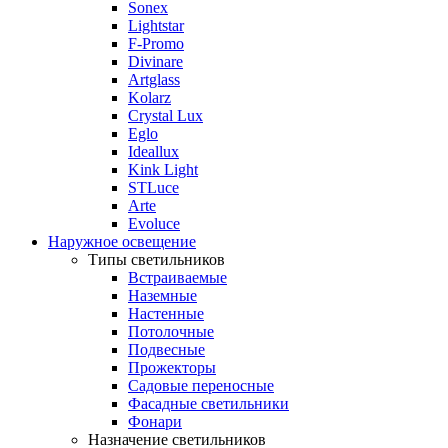
Sonex
Lightstar
F-Promo
Divinare
Artglass
Kolarz
Crystal Lux
Eglo
Ideallux
Kink Light
STLuce
Arte
Evoluce
Наружное освещение
Типы светильников
Встраиваемые
Наземные
Настенные
Потолочные
Подвесные
Прожекторы
Садовые переносные
Фасадные светильники
Фонари
Назначение светильников