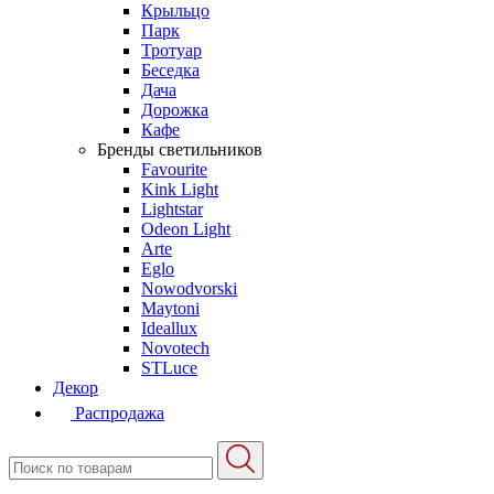
Крыльцо
Парк
Тротуар
Беседка
Дача
Дорожка
Кафе
Бренды светильников
Favourite
Kink Light
Lightstar
Odeon Light
Arte
Eglo
Nowodvorski
Maytoni
Ideallux
Novotech
STLuce
Декор
Распродажа