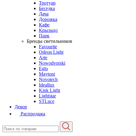
Тротуар
Беседка
Дача
Дорожка
Кафе
Крыльцо
Парк
Бренды светильников
Favourite
Odeon Light
Arte
Nowodvorski
Eglo
Maytoni
Novotech
Ideallux
Kink Light
Lightstar
STLuce
Декор
Распродажа