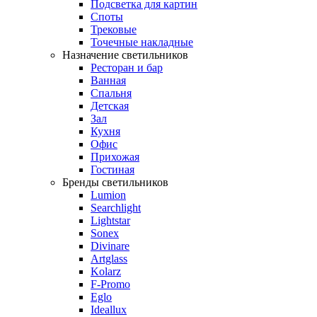
Подсветка для картин
Споты
Трековые
Точечные накладные
Назначение светильников
Ресторан и бар
Ванная
Спальня
Детская
Зал
Кухня
Офис
Прихожая
Гостиная
Бренды светильников
Lumion
Searchlight
Lightstar
Sonex
Divinare
Artglass
Kolarz
F-Promo
Eglo
Ideallux