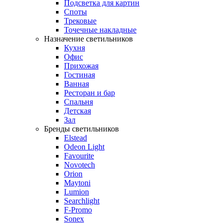
Подсветка для картин
Споты
Трековые
Точечные накладные
Назначение светильников
Кухня
Офис
Прихожая
Гостиная
Ванная
Ресторан и бар
Спальня
Детская
Зал
Бренды светильников
Elstead
Odeon Light
Favourite
Novotech
Orion
Maytoni
Lumion
Searchlight
F-Promo
Sonex