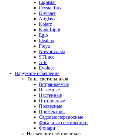
Lightstar
Crystal Lux
Divinare
Artglass
Kolarz
Kink Light
Eglo
Ideallux
Freya
Nowodvorski
STLuce
Arte
Evoluce
Наружное освещение
Типы светильников
Встраиваемые
Наземные
Настенные
Потолочные
Подвесные
Прожекторы
Садовые переносные
Фасадные светильники
Фонари
Назначение светильников