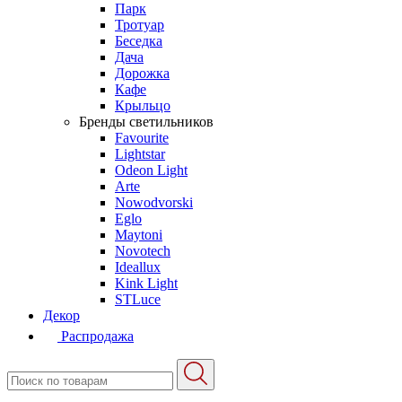
Парк
Тротуар
Беседка
Дача
Дорожка
Кафе
Крыльцо
Бренды светильников
Favourite
Lightstar
Odeon Light
Arte
Nowodvorski
Eglo
Maytoni
Novotech
Ideallux
Kink Light
STLuce
Декор
Распродажа