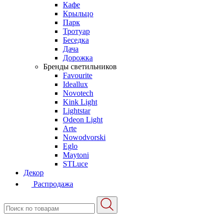
Кафе
Крыльцо
Парк
Тротуар
Беседка
Дача
Дорожка
Бренды светильников
Favourite
Ideallux
Novotech
Kink Light
Lightstar
Odeon Light
Arte
Nowodvorski
Eglo
Maytoni
STLuce
Декор
Распродажа