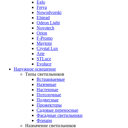
Eglo
Freya
Nowodvorski
Elstead
Odeon Light
Novotech
Orion
F-Promo
Maytoni
Crystal Lux
Arte
STLuce
Evoluce
Наружное освещение
Типы светильников
Встраиваемые
Наземные
Настенные
Потолочные
Подвесные
Прожекторы
Садовые переносные
Фасадные светильники
Фонари
Назначение светильников