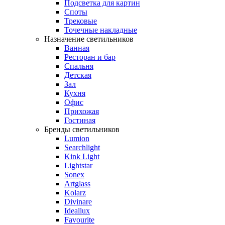
Подсветка для картин
Споты
Трековые
Точечные накладные
Назначение светильников
Ванная
Ресторан и бар
Спальня
Детская
Зал
Кухня
Офис
Прихожая
Гостиная
Бренды светильников
Lumion
Searchlight
Kink Light
Lightstar
Sonex
Artglass
Kolarz
Divinare
Ideallux
Favourite