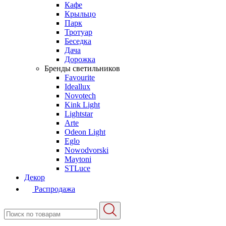
Кафе
Крыльцо
Парк
Тротуар
Беседка
Дача
Дорожка
Бренды светильников
Favourite
Ideallux
Novotech
Kink Light
Lightstar
Arte
Odeon Light
Eglo
Nowodvorski
Maytoni
STLuce
Декор
Распродажа