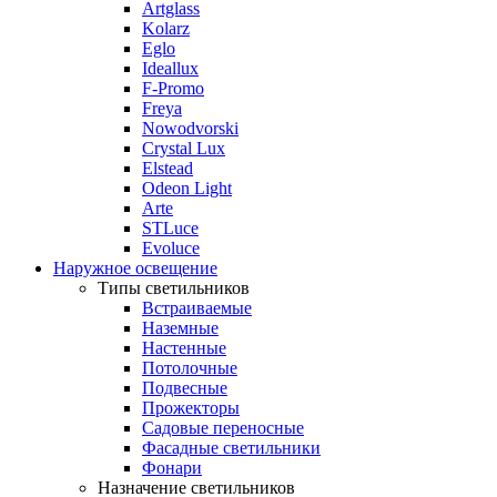
Artglass
Kolarz
Eglo
Ideallux
F-Promo
Freya
Nowodvorski
Crystal Lux
Elstead
Odeon Light
Arte
STLuce
Evoluce
Наружное освещение
Типы светильников
Встраиваемые
Наземные
Настенные
Потолочные
Подвесные
Прожекторы
Садовые переносные
Фасадные светильники
Фонари
Назначение светильников