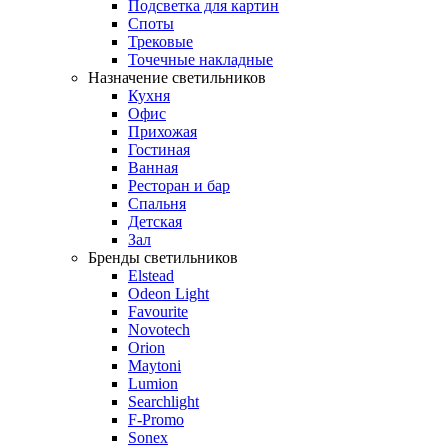
Подсветка для картин
Споты
Трековые
Точечные накладные
Назначение светильников
Кухня
Офис
Прихожая
Гостиная
Ванная
Ресторан и бар
Спальня
Детская
Зал
Бренды светильников
Elstead
Odeon Light
Favourite
Novotech
Orion
Maytoni
Lumion
Searchlight
F-Promo
Sonex