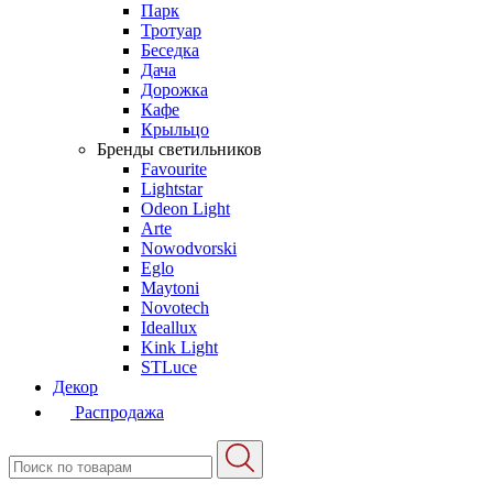
Парк
Тротуар
Беседка
Дача
Дорожка
Кафе
Крыльцо
Бренды светильников
Favourite
Lightstar
Odeon Light
Arte
Nowodvorski
Eglo
Maytoni
Novotech
Ideallux
Kink Light
STLuce
Декор
Распродажа