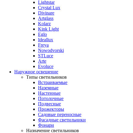
Lightstar
Crystal Lux
Divinare
Artglass
Kolarz
Kink Light
Eglo
Ideallux
Freya
Nowodvorski
STLuce
Arte
Evoluce
Наружное освещение
Типы светильников
Встраиваемые
Наземные
Настенные
Потолочные
Подвесные
Прожекторы
Садовые переносные
Фасадные светильники
Фонари
Назначение светильников