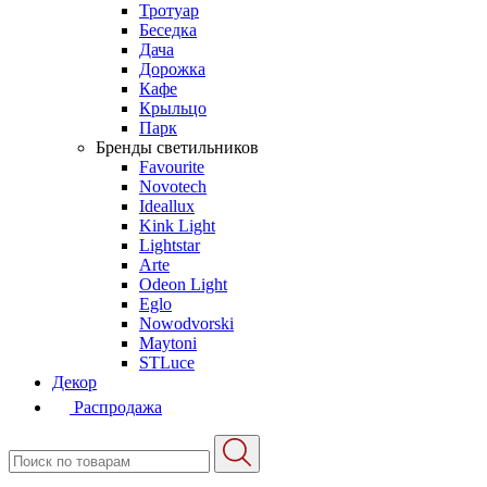
Тротуар
Беседка
Дача
Дорожка
Кафе
Крыльцо
Парк
Бренды светильников
Favourite
Novotech
Ideallux
Kink Light
Lightstar
Arte
Odeon Light
Eglo
Nowodvorski
Maytoni
STLuce
Декор
Распродажа