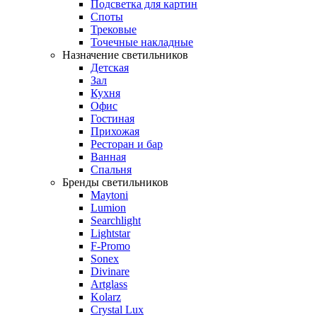
Подсветка для картин
Споты
Трековые
Точечные накладные
Назначение светильников
Детская
Зал
Кухня
Офис
Гостиная
Прихожая
Ресторан и бар
Ванная
Спальня
Бренды светильников
Maytoni
Lumion
Searchlight
Lightstar
F-Promo
Sonex
Divinare
Artglass
Kolarz
Crystal Lux