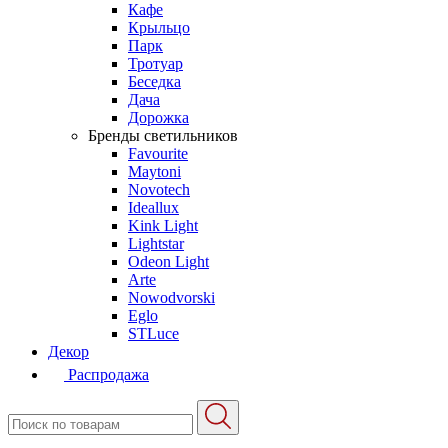
Кафе
Крыльцо
Парк
Тротуар
Беседка
Дача
Дорожка
Бренды светильников
Favourite
Maytoni
Novotech
Ideallux
Kink Light
Lightstar
Odeon Light
Arte
Nowodvorski
Eglo
STLuce
Декор
Распродажа