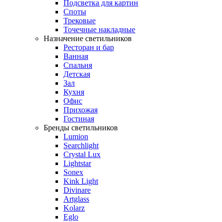
Подсветка для картин
Споты
Трековые
Точечные накладные
Назначение светильников
Ресторан и бар
Ванная
Спальня
Детская
Зал
Кухня
Офис
Прихожая
Гостиная
Бренды светильников
Lumion
Searchlight
Crystal Lux
Lightstar
Sonex
Kink Light
Divinare
Artglass
Kolarz
Eglo