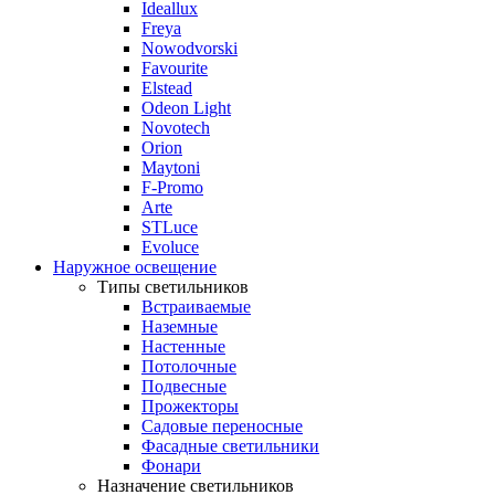
Ideallux
Freya
Nowodvorski
Favourite
Elstead
Odeon Light
Novotech
Orion
Maytoni
F-Promo
Arte
STLuce
Evoluce
Наружное освещение
Типы светильников
Встраиваемые
Наземные
Настенные
Потолочные
Подвесные
Прожекторы
Садовые переносные
Фасадные светильники
Фонари
Назначение светильников