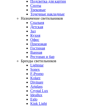
Подсветка для картин
Споты
Трековые
Точечные накладные
Назначение светильников
Спальня
Детская
Зал
Кухня
Офис
Прихожая
Гостиная
Ванная
Ресторан и бар
Бренды светильников
Lightstar
Sonex
F-Promo
Kolarz
Divinare
Artglass
Crystal Lux
Ideallux
Eglo
Kink Light