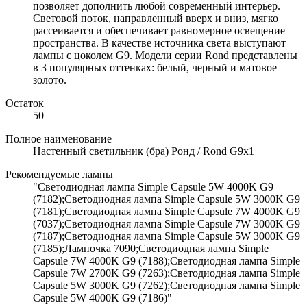
позволяет дополнить любой современный интерьер.
Световой поток, направленный вверх и вниз, мягко
рассеивается и обеспечивает равномерное освещение
пространства. В качестве источника света выступают
лампы с цоколем G9. Модели серии Rond представлены
в 3 популярных оттенках: белый, черный и матовое
золото.
Остаток
50
Полное наименование
Настенный светильник (бра) Ронд / Rond G9х1
Рекомендуемые лампы
"Светодиодная лампа Simple Capsule 5W 4000K G9
(7182);Светодиодная лампа Simple Capsule 5W 3000K G9
(7181);Светодиодная лампа Simple Capsule 7W 4000K G9
(7037);Светодиодная лампа Simple Capsule 7W 3000K G9
(7187);Светодиодная лампа Simple Capsule 5W 3000K G9
(7185);Лампочка 7090;Светодиодная лампа Simple
Capsule 7W 4000K G9 (7188);Светодиодная лампа Simple
Capsule 7W 2700K G9 (7263);Светодиодная лампа Simple
Capsule 5W 3000K G9 (7262);Светодиодная лампа Simple
Capsule 5W 4000K G9 (7186)"