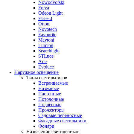
Nowodvorski
Freya
Odeon Light
Elstead
Orion
Novotech
Favourite
Maytoni
Lumion
Searchlight
STLuce
Arte
Evoluce
Наружное освещение
Типы светильников
Встраиваемые
Наземные
Настенные
Потолочные
Подвесные
Прожекторы
Садовые переносные
Фасадные светильники
Фонари
Назначение светильников