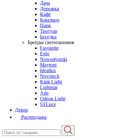
Дача
Дорожка
Кафе
Крыльцо
Парк
Тротуар
Беседка
Бренды светильников
Favourite
Eglo
Nowodvorski
Maytoni
Ideallux
Novotech
Kink Light
Lightstar
Arte
Odeon Light
STLuce
Декор
Распродажа