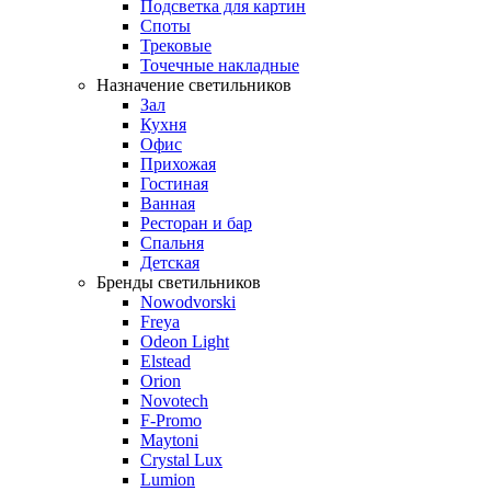
Подсветка для картин
Споты
Трековые
Точечные накладные
Назначение светильников
Зал
Кухня
Офис
Прихожая
Гостиная
Ванная
Ресторан и бар
Спальня
Детская
Бренды светильников
Nowodvorski
Freya
Odeon Light
Elstead
Orion
Novotech
F-Promo
Maytoni
Crystal Lux
Lumion