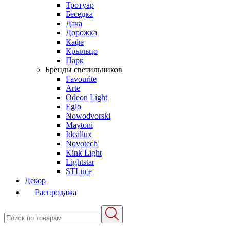
Тротуар
Беседка
Дача
Дорожка
Кафе
Крыльцо
Парк
Бренды светильников
Favourite
Arte
Odeon Light
Eglo
Nowodvorski
Maytoni
Ideallux
Novotech
Kink Light
Lightstar
STLuce
Декор
Распродажа