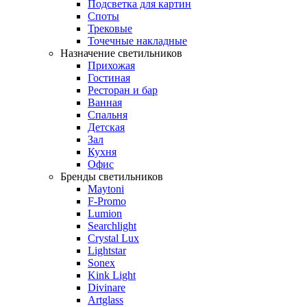
Подсветка для картин
Споты
Трековые
Точечные накладные
Назначение светильников
Прихожая
Гостиная
Ресторан и бар
Ванная
Спальня
Детская
Зал
Кухня
Офис
Бренды светильников
Maytoni
F-Promo
Lumion
Searchlight
Crystal Lux
Lightstar
Sonex
Kink Light
Divinare
Artglass