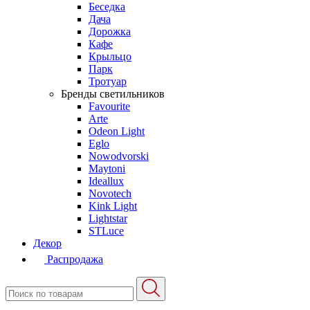
Беседка
Дача
Дорожка
Кафе
Крыльцо
Парк
Тротуар
Бренды светильников
Favourite
Arte
Odeon Light
Eglo
Nowodvorski
Maytoni
Ideallux
Novotech
Kink Light
Lightstar
STLuce
Декор
Распродажа