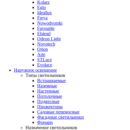
Kolarz
Eglo
Ideallux
Freya
Nowodvorski
Favourite
Elstead
Odeon Light
Novotech
Orion
Arte
STLuce
Evoluce
Наружное освещение
Типы светильников
Встраиваемые
Наземные
Настенные
Потолочные
Подвесные
Прожекторы
Садовые переносные
Фасадные светильники
Фонари
Назначение светильников