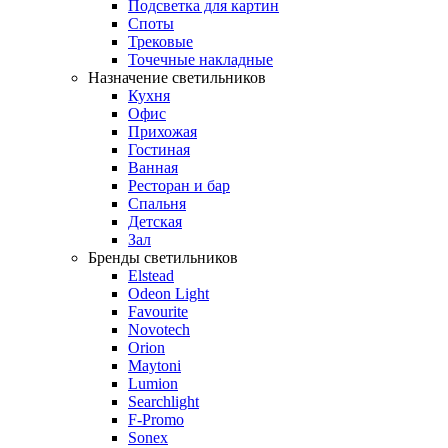
Подсветка для картин
Споты
Трековые
Точечные накладные
Назначение светильников
Кухня
Офис
Прихожая
Гостиная
Ванная
Ресторан и бар
Спальня
Детская
Зал
Бренды светильников
Elstead
Odeon Light
Favourite
Novotech
Orion
Maytoni
Lumion
Searchlight
F-Promo
Sonex