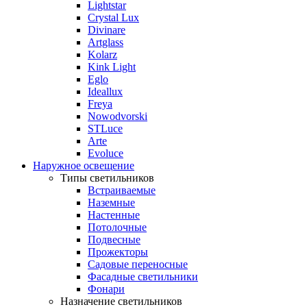
Lightstar
Crystal Lux
Divinare
Artglass
Kolarz
Kink Light
Eglo
Ideallux
Freya
Nowodvorski
STLuce
Arte
Evoluce
Наружное освещение
Типы светильников
Встраиваемые
Наземные
Настенные
Потолочные
Подвесные
Прожекторы
Садовые переносные
Фасадные светильники
Фонари
Назначение светильников