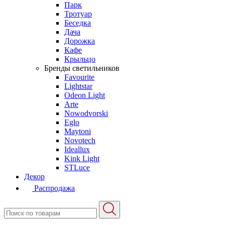
Парк
Тротуар
Беседка
Дача
Дорожка
Кафе
Крыльцо
Бренды светильников
Favourite
Lightstar
Odeon Light
Arte
Nowodvorski
Eglo
Maytoni
Novotech
Ideallux
Kink Light
STLuce
Декор
Распродажа