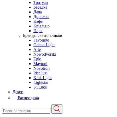
Тротуар
Беседка
Дача
Дорожка
Кафе
Крыльцо
Парк
Бренды светильников
Favourite
Odeon Light
Arte
Nowodvorski
Eglo
Maytoni
Novotech
Ideallux
Kink Light
Lightstar
STLuce
Декор
Распродажа