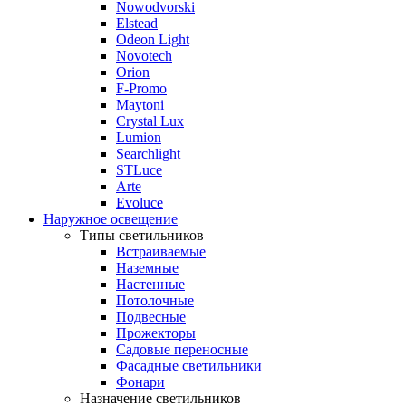
Nowodvorski
Elstead
Odeon Light
Novotech
Orion
F-Promo
Maytoni
Crystal Lux
Lumion
Searchlight
STLuce
Arte
Evoluce
Наружное освещение
Типы светильников
Встраиваемые
Наземные
Настенные
Потолочные
Подвесные
Прожекторы
Садовые переносные
Фасадные светильники
Фонари
Назначение светильников