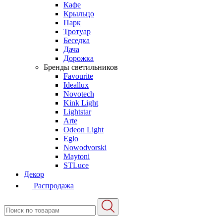
Кафе
Крыльцо
Парк
Тротуар
Беседка
Дача
Дорожка
Бренды светильников
Favourite
Ideallux
Novotech
Kink Light
Lightstar
Arte
Odeon Light
Eglo
Nowodvorski
Maytoni
STLuce
Декор
Распродажа