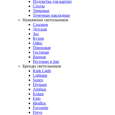
Подсветка для картин
Споты
Трековые
Точечные накладные
Назначение светильников
Спальня
Детская
Зал
Кухня
Офис
Прихожая
Гостиная
Ванная
Ресторан и бар
Бренды светильников
Kink Light
Lightstar
Sonex
Divinare
Artglass
Kolarz
Eglo
Ideallux
Favourite
Freya