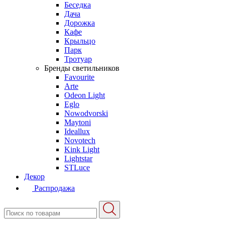
Беседка
Дача
Дорожка
Кафе
Крыльцо
Парк
Тротуар
Бренды светильников
Favourite
Arte
Odeon Light
Eglo
Nowodvorski
Maytoni
Ideallux
Novotech
Kink Light
Lightstar
STLuce
Декор
Распродажа