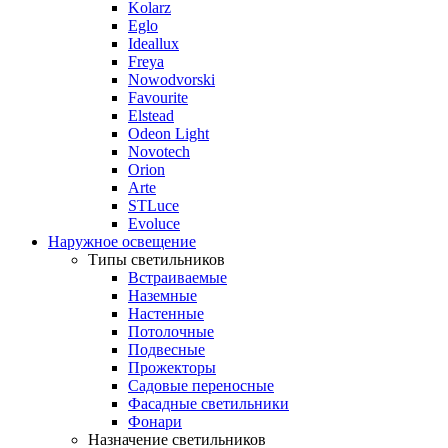
Kolarz
Eglo
Ideallux
Freya
Nowodvorski
Favourite
Elstead
Odeon Light
Novotech
Orion
Arte
STLuce
Evoluce
Наружное освещение
Типы светильников
Встраиваемые
Наземные
Настенные
Потолочные
Подвесные
Прожекторы
Садовые переносные
Фасадные светильники
Фонари
Назначение светильников