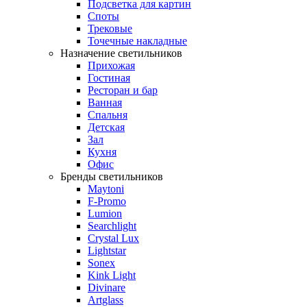
Подсветка для картин
Споты
Трековые
Точечные накладные
Назначение светильников
Прихожая
Гостиная
Ресторан и бар
Ванная
Спальня
Детская
Зал
Кухня
Офис
Бренды светильников
Maytoni
F-Promo
Lumion
Searchlight
Crystal Lux
Lightstar
Sonex
Kink Light
Divinare
Artglass