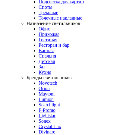
Подсветка для картин
Споты
Трековые
Точечные накладные
Назначение светильников
Офис
Прихожая
Гостиная
Ресторан и бар
Ванная
Спальня
Детская
Зал
Кухня
Бренды светильников
Novotech
Orion
Maytoni
Lumion
Searchlight
F-Promo
Lightstar
Sonex
Crystal Lux
Divinare