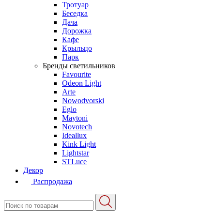
Тротуар
Беседка
Дача
Дорожка
Кафе
Крыльцо
Парк
Бренды светильников
Favourite
Odeon Light
Arte
Nowodvorski
Eglo
Maytoni
Novotech
Ideallux
Kink Light
Lightstar
STLuce
Декор
Распродажа