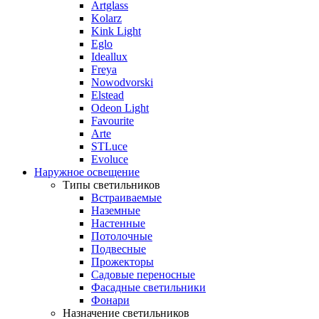
Artglass
Kolarz
Kink Light
Eglo
Ideallux
Freya
Nowodvorski
Elstead
Odeon Light
Favourite
Arte
STLuce
Evoluce
Наружное освещение
Типы светильников
Встраиваемые
Наземные
Настенные
Потолочные
Подвесные
Прожекторы
Садовые переносные
Фасадные светильники
Фонари
Назначение светильников