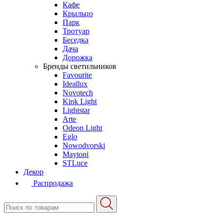
Кафе
Крыльцо
Парк
Тротуар
Беседка
Дача
Дорожка
Бренды светильников
Favourite
Ideallux
Novotech
Kink Light
Lightstar
Arte
Odeon Light
Eglo
Nowodvorski
Maytoni
STLuce
Декор
Распродажа