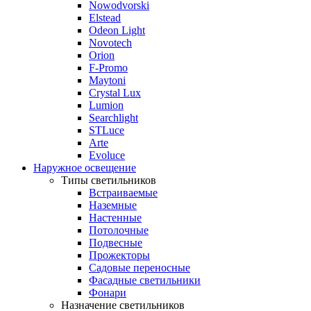
Nowodvorski
Elstead
Odeon Light
Novotech
Orion
F-Promo
Maytoni
Crystal Lux
Lumion
Searchlight
STLuce
Arte
Evoluce
Наружное освещение
Типы светильников
Встраиваемые
Наземные
Настенные
Потолочные
Подвесные
Прожекторы
Садовые переносные
Фасадные светильники
Фонари
Назначение светильников