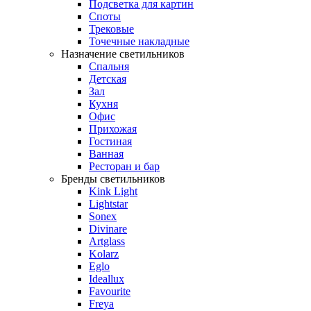
Подсветка для картин
Споты
Трековые
Точечные накладные
Назначение светильников
Спальня
Детская
Зал
Кухня
Офис
Прихожая
Гостиная
Ванная
Ресторан и бар
Бренды светильников
Kink Light
Lightstar
Sonex
Divinare
Artglass
Kolarz
Eglo
Ideallux
Favourite
Freya