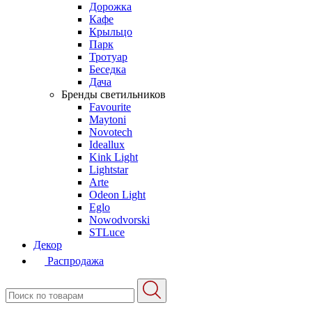
Дорожка
Кафе
Крыльцо
Парк
Тротуар
Беседка
Дача
Бренды светильников
Favourite
Maytoni
Novotech
Ideallux
Kink Light
Lightstar
Arte
Odeon Light
Eglo
Nowodvorski
STLuce
Декор
Распродажа