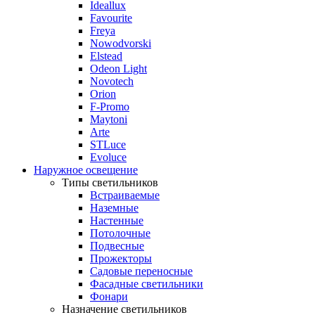
Ideallux
Favourite
Freya
Nowodvorski
Elstead
Odeon Light
Novotech
Orion
F-Promo
Maytoni
Arte
STLuce
Evoluce
Наружное освещение
Типы светильников
Встраиваемые
Наземные
Настенные
Потолочные
Подвесные
Прожекторы
Садовые переносные
Фасадные светильники
Фонари
Назначение светильников