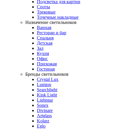
Подсветка для картин
Споты
Трековые
Точечные накладные
Назначение светильников
Ванная
Ресторан и бар
Спальня
Детская
Зал
Кухня
Офис
Прихожая
Гостиная
Бренды светильников
Crystal Lux
Lumion
Searchlight
Kink Light
Lightstar
Sonex
Divinare
Artglass
Kolarz
Eglo