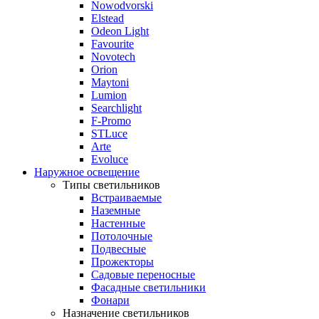
Nowodvorski
Elstead
Odeon Light
Favourite
Novotech
Orion
Maytoni
Lumion
Searchlight
F-Promo
STLuce
Arte
Evoluce
Наружное освещение
Типы светильников
Встраиваемые
Наземные
Настенные
Потолочные
Подвесные
Прожекторы
Садовые переносные
Фасадные светильники
Фонари
Назначение светильников