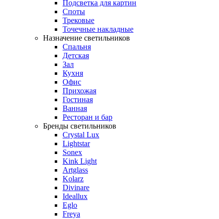
Подсветка для картин
Споты
Трековые
Точечные накладные
Назначение светильников
Спальня
Детская
Зал
Кухня
Офис
Прихожая
Гостиная
Ванная
Ресторан и бар
Бренды светильников
Crystal Lux
Lightstar
Sonex
Kink Light
Artglass
Kolarz
Divinare
Ideallux
Eglo
Freya