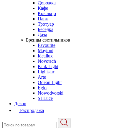
Дорожка
Кафе
Крыльцо
Парк
Тротуар
Беседка
Дача
Бренды светильников
Favourite
Maytoni
Ideallux
Novotech
Kink Light
Lightstar
Arte
Odeon Light
Eglo
Nowodvorski
STLuce
Декор
Распродажа