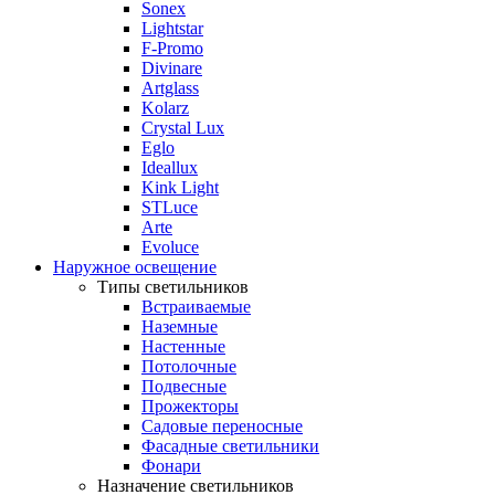
Sonex
Lightstar
F-Promo
Divinare
Artglass
Kolarz
Crystal Lux
Eglo
Ideallux
Kink Light
STLuce
Arte
Evoluce
Наружное освещение
Типы светильников
Встраиваемые
Наземные
Настенные
Потолочные
Подвесные
Прожекторы
Садовые переносные
Фасадные светильники
Фонари
Назначение светильников