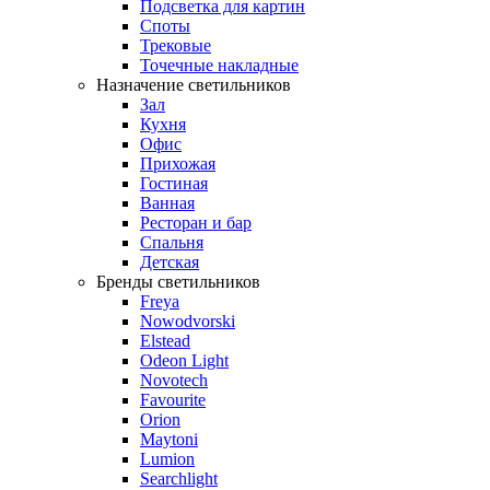
Подсветка для картин
Споты
Трековые
Точечные накладные
Назначение светильников
Зал
Кухня
Офис
Прихожая
Гостиная
Ванная
Ресторан и бар
Спальня
Детская
Бренды светильников
Freya
Nowodvorski
Elstead
Odeon Light
Novotech
Favourite
Orion
Maytoni
Lumion
Searchlight