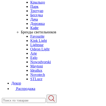
Крыльцо
Парк
Тротуар
Беседка
Дача
Дорожка
Кафе
Бренды светильников
Favourite
Kink Light
Lightstar
Odeon Light
Arte
Eglo
Nowodvorski
Maytoni
Ideallux
Novotech
STLuce
Декор
Распродажа