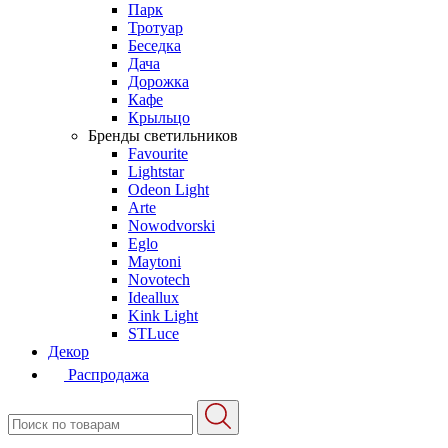
Парк
Тротуар
Беседка
Дача
Дорожка
Кафе
Крыльцо
Бренды светильников
Favourite
Lightstar
Odeon Light
Arte
Nowodvorski
Eglo
Maytoni
Novotech
Ideallux
Kink Light
STLuce
Декор
Распродажа