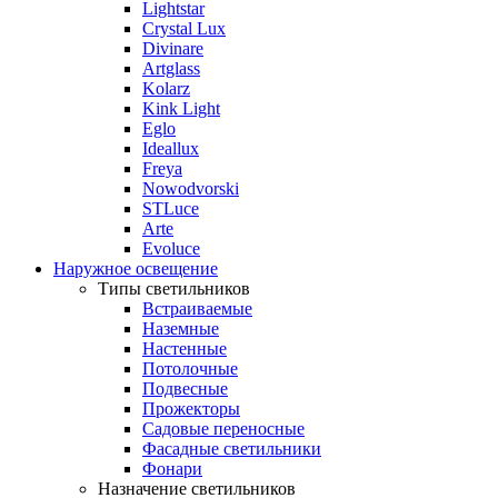
Lightstar
Crystal Lux
Divinare
Artglass
Kolarz
Kink Light
Eglo
Ideallux
Freya
Nowodvorski
STLuce
Arte
Evoluce
Наружное освещение
Типы светильников
Встраиваемые
Наземные
Настенные
Потолочные
Подвесные
Прожекторы
Садовые переносные
Фасадные светильники
Фонари
Назначение светильников