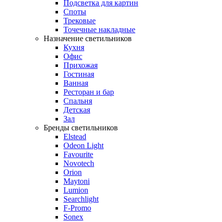
Подсветка для картин
Споты
Трековые
Точечные накладные
Назначение светильников
Кухня
Офис
Прихожая
Гостиная
Ванная
Ресторан и бар
Спальня
Детская
Зал
Бренды светильников
Elstead
Odeon Light
Favourite
Novotech
Orion
Maytoni
Lumion
Searchlight
F-Promo
Sonex