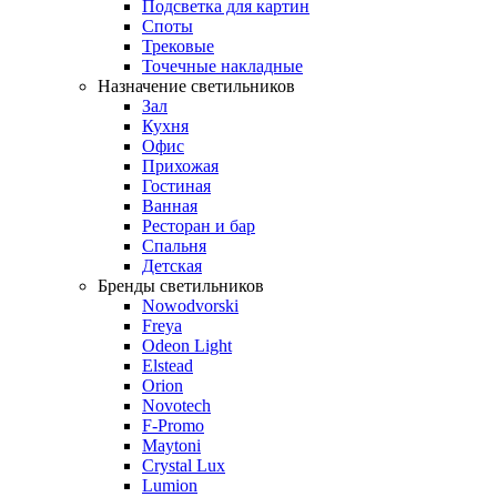
Подсветка для картин
Споты
Трековые
Точечные накладные
Назначение светильников
Зал
Кухня
Офис
Прихожая
Гостиная
Ванная
Ресторан и бар
Спальня
Детская
Бренды светильников
Nowodvorski
Freya
Odeon Light
Elstead
Orion
Novotech
F-Promo
Maytoni
Crystal Lux
Lumion