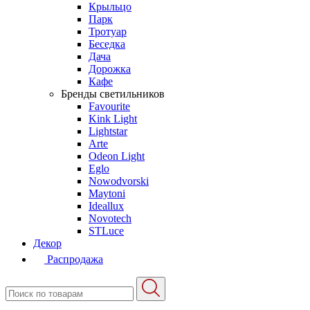
Крыльцо
Парк
Тротуар
Беседка
Дача
Дорожка
Кафе
Бренды светильников
Favourite
Kink Light
Lightstar
Arte
Odeon Light
Eglo
Nowodvorski
Maytoni
Ideallux
Novotech
STLuce
Декор
Распродажа