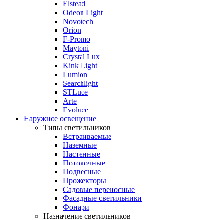
Elstead
Odeon Light
Novotech
Orion
F-Promo
Maytoni
Crystal Lux
Kink Light
Lumion
Searchlight
STLuce
Arte
Evoluce
Наружное освещение
Типы светильников
Встраиваемые
Наземные
Настенные
Потолочные
Подвесные
Прожекторы
Садовые переносные
Фасадные светильники
Фонари
Назначение светильников