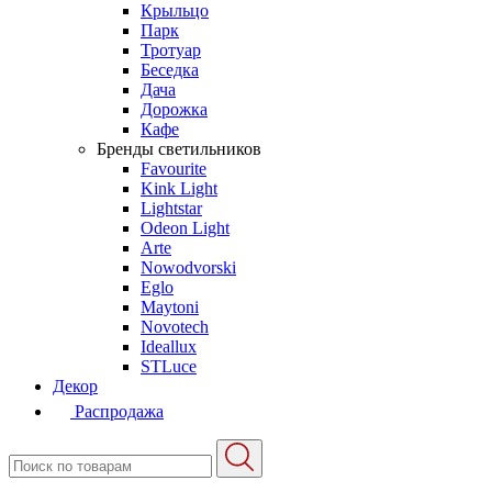
Крыльцо
Парк
Тротуар
Беседка
Дача
Дорожка
Кафе
Бренды светильников
Favourite
Kink Light
Lightstar
Odeon Light
Arte
Nowodvorski
Eglo
Maytoni
Novotech
Ideallux
STLuce
Декор
Распродажа