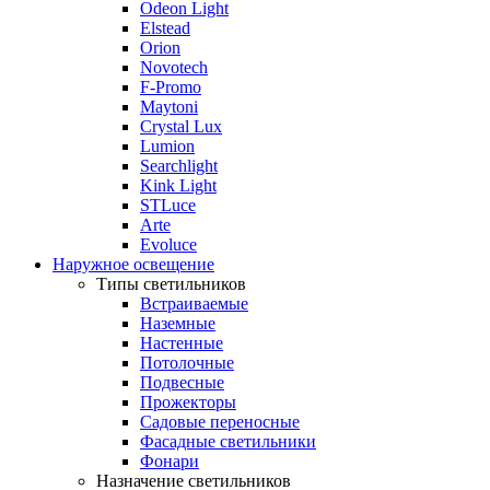
Odeon Light
Elstead
Orion
Novotech
F-Promo
Maytoni
Crystal Lux
Lumion
Searchlight
Kink Light
STLuce
Arte
Evoluce
Наружное освещение
Типы светильников
Встраиваемые
Наземные
Настенные
Потолочные
Подвесные
Прожекторы
Садовые переносные
Фасадные светильники
Фонари
Назначение светильников