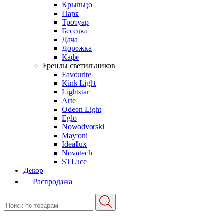
Крыльцо
Парк
Тротуар
Беседка
Дача
Дорожка
Кафе
Бренды светильников
Favourite
Kink Light
Lightstar
Arte
Odeon Light
Eglo
Nowodvorski
Maytoni
Ideallux
Novotech
STLuce
Декор
Распродажа