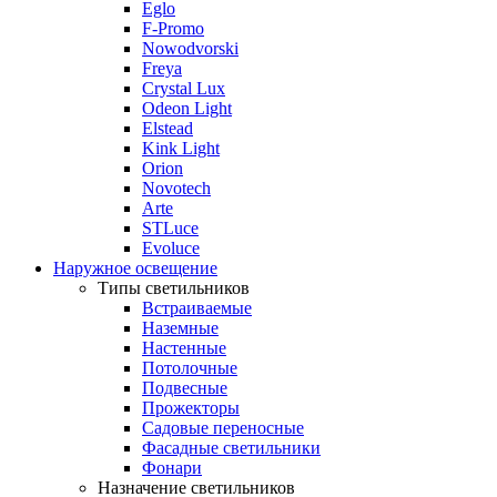
Eglo
F-Promo
Nowodvorski
Freya
Crystal Lux
Odeon Light
Elstead
Kink Light
Orion
Novotech
Arte
STLuce
Evoluce
Наружное освещение
Типы светильников
Встраиваемые
Наземные
Настенные
Потолочные
Подвесные
Прожекторы
Садовые переносные
Фасадные светильники
Фонари
Назначение светильников