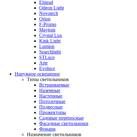
Elstead
Odeon Light
Novotech
Orion
F-Promo
Maytoni
Crystal Lux
Kink Light
Lumion
Searchlight
STLuce
Arte
Evoluce
Наружное освещение
Типы светильников
Встраиваемые
Наземные
Настенные
Потолочные
Подвесные
Прожекторы
Садовые переносные
Фасадные светильники
Фонари
Назначение светильников