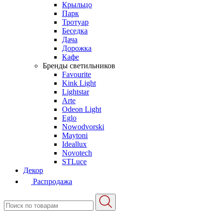
Крыльцо
Парк
Тротуар
Беседка
Дача
Дорожка
Кафе
Бренды светильников
Favourite
Kink Light
Lightstar
Arte
Odeon Light
Eglo
Nowodvorski
Maytoni
Ideallux
Novotech
STLuce
Декор
Распродажа