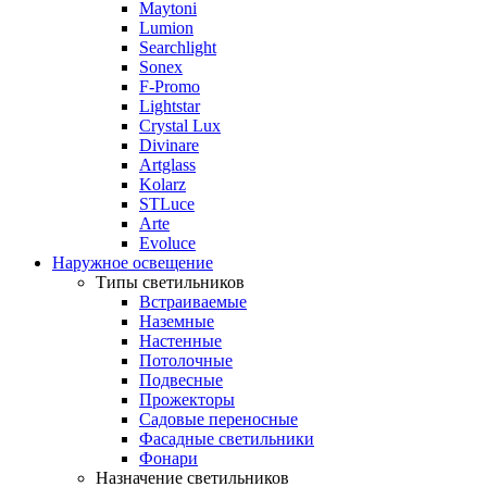
Maytoni
Lumion
Searchlight
Sonex
F-Promo
Lightstar
Crystal Lux
Divinare
Artglass
Kolarz
STLuce
Arte
Evoluce
Наружное освещение
Типы светильников
Встраиваемые
Наземные
Настенные
Потолочные
Подвесные
Прожекторы
Садовые переносные
Фасадные светильники
Фонари
Назначение светильников