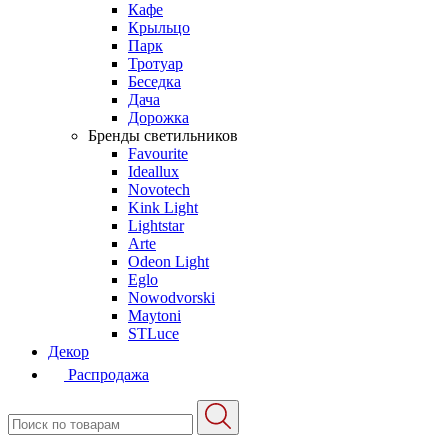
Кафе
Крыльцо
Парк
Тротуар
Беседка
Дача
Дорожка
Бренды светильников
Favourite
Ideallux
Novotech
Kink Light
Lightstar
Arte
Odeon Light
Eglo
Nowodvorski
Maytoni
STLuce
Декор
Распродажа