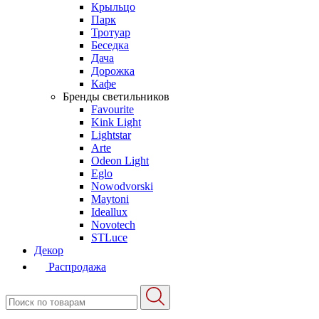
Крыльцо
Парк
Тротуар
Беседка
Дача
Дорожка
Кафе
Бренды светильников
Favourite
Kink Light
Lightstar
Arte
Odeon Light
Eglo
Nowodvorski
Maytoni
Ideallux
Novotech
STLuce
Декор
Распродажа