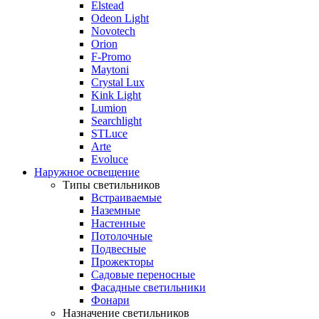
Elstead
Odeon Light
Novotech
Orion
F-Promo
Maytoni
Crystal Lux
Kink Light
Lumion
Searchlight
STLuce
Arte
Evoluce
Наружное освещение
Типы светильников
Встраиваемые
Наземные
Настенные
Потолочные
Подвесные
Прожекторы
Садовые переносные
Фасадные светильники
Фонари
Назначение светильников