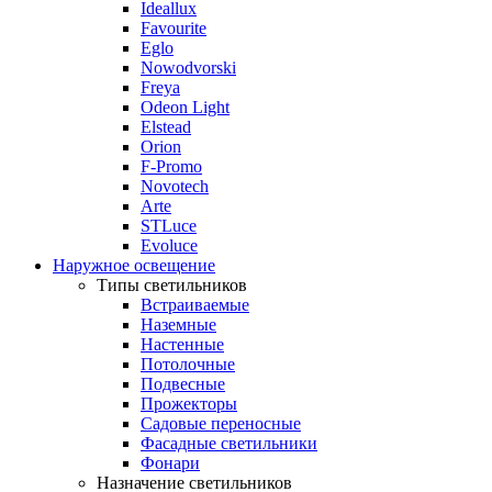
Ideallux
Favourite
Eglo
Nowodvorski
Freya
Odeon Light
Elstead
Orion
F-Promo
Novotech
Arte
STLuce
Evoluce
Наружное освещение
Типы светильников
Встраиваемые
Наземные
Настенные
Потолочные
Подвесные
Прожекторы
Садовые переносные
Фасадные светильники
Фонари
Назначение светильников