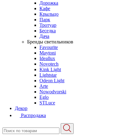
Дорожка
Кафе
Крыльцо
Парк
Тротуар
Беседка
Дача
Бренды светильников
Favourite
Maytoni
Ideallux
Novotech
Kink Light
Lightstar
Odeon Light
Arte
Nowodvorski
Eglo
STLuce
Декор
Распродажа