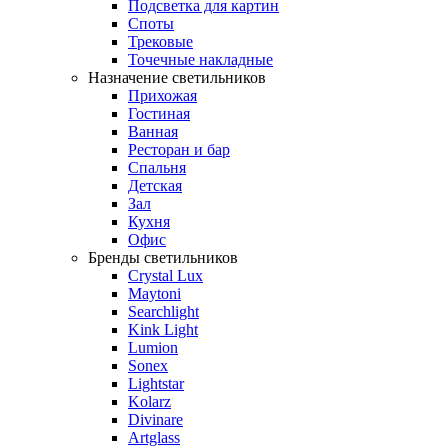
Подсветка для картин
Споты
Трековые
Точечные накладные
Назначение светильников
Прихожая
Гостиная
Ванная
Ресторан и бар
Спальня
Детская
Зал
Кухня
Офис
Бренды светильников
Crystal Lux
Maytoni
Searchlight
Kink Light
Lumion
Sonex
Lightstar
Kolarz
Divinare
Artglass