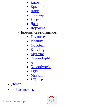
Кафе
Крыльцо
Парк
Тротуар
Беседка
Дача
Дорожка
Бренды светильников
Favourite
Ideallux
Novotech
Kink Light
Lightstar
Odeon Light
Arte
Nowodvorski
Eglo
Maytoni
STLuce
Декор
Распродажа