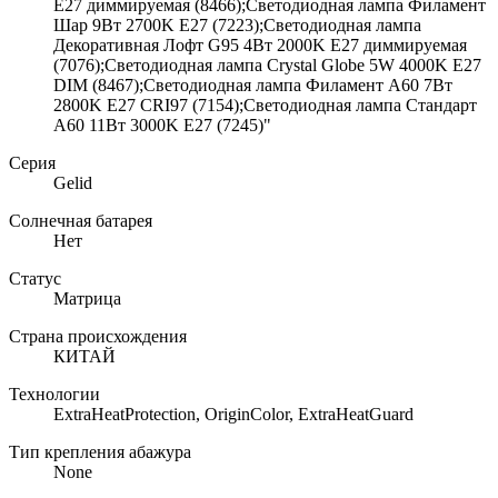
E27 диммируемая (8466);Светодиодная лампа Филамент
Шар 9Вт 2700K E27 (7223);Светодиодная лампа
Декоративная Лофт G95 4Вт 2000K E27 диммируемая
(7076);Светодиодная лампа Crystal Globe 5W 4000K E27
DIM (8467);Светодиодная лампа Филамент A60 7Вт
2800K E27 CRI97 (7154);Светодиодная лампа Стандарт
A60 11Вт 3000K E27 (7245)"
Серия
Gelid
Солнечная батарея
Нет
Статус
Матрица
Страна происхождения
КИТАЙ
Технологии
ExtraHeatProtection, OriginColor, ExtraHeatGuard
Тип крепления абажура
None