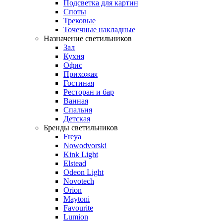
Подсветка для картин
Споты
Трековые
Точечные накладные
Назначение светильников
Зал
Кухня
Офис
Прихожая
Гостиная
Ресторан и бар
Ванная
Спальня
Детская
Бренды светильников
Freya
Nowodvorski
Kink Light
Elstead
Odeon Light
Novotech
Orion
Maytoni
Favourite
Lumion