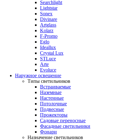
Searchlight
Lightstar
Sonex
Divinare
Artglass
Kolarz
F-Promo
Eglo
Ideallux
Crystal Lux
STLuce
Arte
Evoluce
Наружное освещение
Типы светильников
Встраиваемые
Наземные
Настенные
Потолочные
Подвесные
Прожекторы
Садовые переносные
Фасадные светильники
Фонари
Назначение светильников