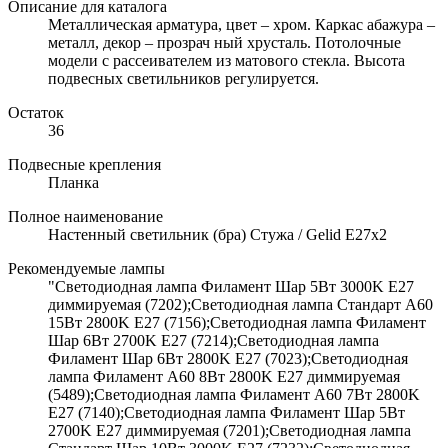
Описание для каталога
Металлическая арматура, цвет – хром. Каркас абажура –
металл, декор – прозрач ный хрусталь. Потолочные
модели с рассеивателем из матового стекла. Высота
подвесных светильников регулируется.
Остаток
36
Подвесные крепления
Планка
Полное наименование
Настенный светильник (бра) Стужа / Gelid E27х2
Рекомендуемые лампы
"Светодиодная лампа Филамент Шар 5Вт 3000K E27
диммируемая (7202);Светодиодная лампа Стандарт A60
15Вт 2800K E27 (7156);Светодиодная лампа Филамент
Шар 6Вт 2700K E27 (7214);Светодиодная лампа
Филамент Шар 6Вт 2800K E27 (7023);Светодиодная
лампа Филамент A60 8Вт 2800K E27 диммируемая
(5489);Светодиодная лампа Филамент A60 7Вт 2800K
E27 (7140);Светодиодная лампа Филамент Шар 5Вт
2700K E27 диммируемая (7201);Светодиодная лампа