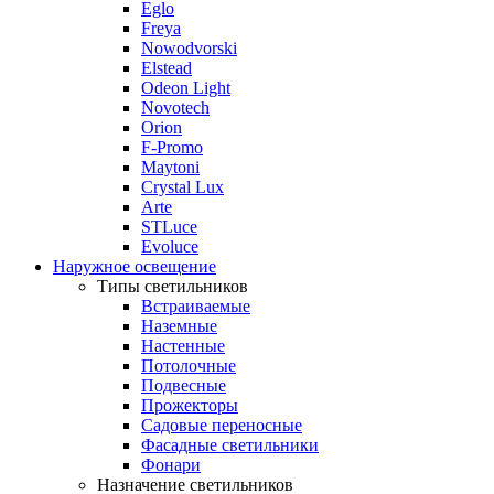
Eglo
Freya
Nowodvorski
Elstead
Odeon Light
Novotech
Orion
F-Promo
Maytoni
Crystal Lux
Arte
STLuce
Evoluce
Наружное освещение
Типы светильников
Встраиваемые
Наземные
Настенные
Потолочные
Подвесные
Прожекторы
Садовые переносные
Фасадные светильники
Фонари
Назначение светильников