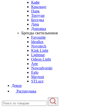
Кафе
Крыльцо
Парк
Тротуар
Беседка
Дача
Дорожка
Бренды светильников
Favourite
Ideallux
Novotech
Kink Light
Lightstar
Odeon Light
Arte
Nowodvorski
Eglo
Maytoni
STLuce
Декор
Распродажа