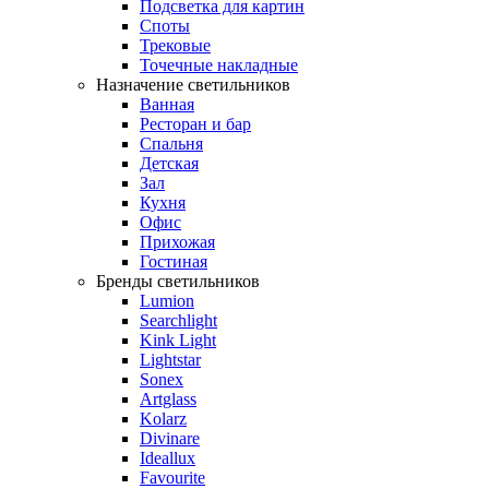
Подсветка для картин
Споты
Трековые
Точечные накладные
Назначение светильников
Ванная
Ресторан и бар
Спальня
Детская
Зал
Кухня
Офис
Прихожая
Гостиная
Бренды светильников
Lumion
Searchlight
Kink Light
Lightstar
Sonex
Artglass
Kolarz
Divinare
Ideallux
Favourite