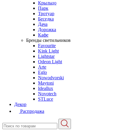
Крыльцо
Парк
Тротуар
Беседка
Дача
Дорожка
Кафе
Бренды светильников
Favourite
Kink Light
Lightstar
Odeon Light
Arte
Eglo
Nowodvorski
Maytoni
Ideallux
Novotech
STLuce
Декор
Распродажа