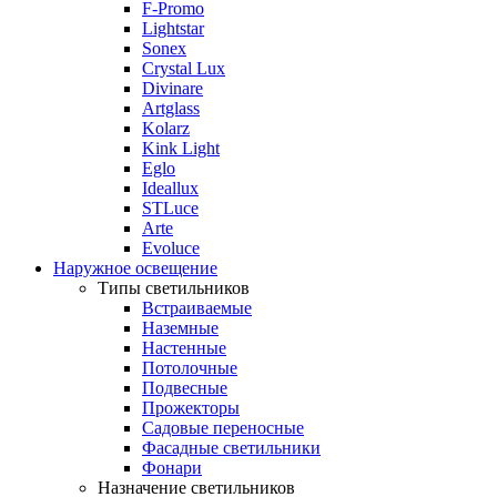
F-Promo
Lightstar
Sonex
Crystal Lux
Divinare
Artglass
Kolarz
Kink Light
Eglo
Ideallux
STLuce
Arte
Evoluce
Наружное освещение
Типы светильников
Встраиваемые
Наземные
Настенные
Потолочные
Подвесные
Прожекторы
Садовые переносные
Фасадные светильники
Фонари
Назначение светильников