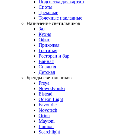
Подсветка для картин
Споты
Трековые
Точечные накладные
Назначение светильников
Зал
Кухня
Офис
Прихожая
Гостиная
Ресторан и бар
Ванная
Спальня
Детская
Бренды светильников
Freya
Nowodvorski
Elstead
Odeon Light
Favourite
Novotech
Orion
Maytoni
Lumion
Searchlight