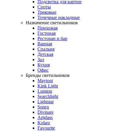
Подсветка для картин
Споты
Трековые
Точечные накладные
Назначение светильников
Прихожая
Гостиная
Ресторан и бар
Ванная
Спальня
Детская
Зал
Кухня
Офис
Бренды светильников
Maytoni
Kink Light
Lumion
Searchlight
Lightstar
Sonex
Divinare
Artglass
Kolarz
Favourite