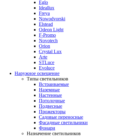
Eglo
Ideallux
Freya
Nowodvorski
Elstead
Odeon Light
F-Promo
Novotech
Orion
Crystal Lux
Arte
STLuce
Evoluce
Наружное освещение
Типы светильников
Встраиваемые
Наземные
Настенные
Потолочные
Подвесные
Прожекторы
Садовые переносные
Фасадные светильники
Фонари
Назначение светильников