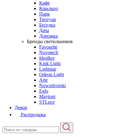
Кафе
Крыльцо
Парк
Тротуар
Беседка
Дача
Дорожка
Бренды светильников
Favourite
Novotech
Ideallux
Kink Light
Lightstar
Odeon Light
Arte
Nowodvorski
Eglo
Maytoni
STLuce
Декор
Распродажа