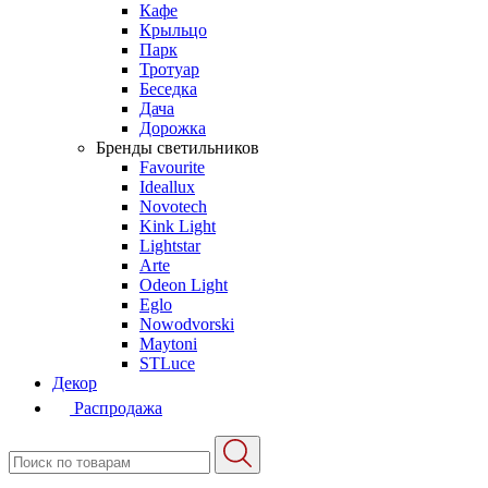
Кафе
Крыльцо
Парк
Тротуар
Беседка
Дача
Дорожка
Бренды светильников
Favourite
Ideallux
Novotech
Kink Light
Lightstar
Arte
Odeon Light
Eglo
Nowodvorski
Maytoni
STLuce
Декор
Распродажа