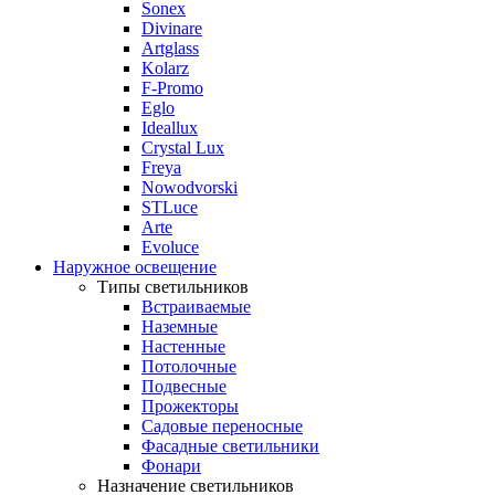
Sonex
Divinare
Artglass
Kolarz
F-Promo
Eglo
Ideallux
Crystal Lux
Freya
Nowodvorski
STLuce
Arte
Evoluce
Наружное освещение
Типы светильников
Встраиваемые
Наземные
Настенные
Потолочные
Подвесные
Прожекторы
Садовые переносные
Фасадные светильники
Фонари
Назначение светильников