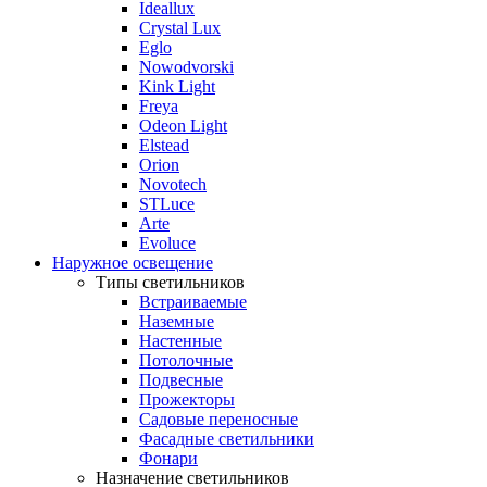
Ideallux
Crystal Lux
Eglo
Nowodvorski
Kink Light
Freya
Odeon Light
Elstead
Orion
Novotech
STLuce
Arte
Evoluce
Наружное освещение
Типы светильников
Встраиваемые
Наземные
Настенные
Потолочные
Подвесные
Прожекторы
Садовые переносные
Фасадные светильники
Фонари
Назначение светильников