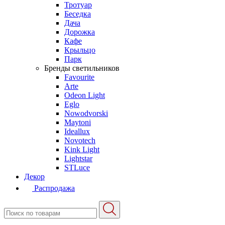
Тротуар
Беседка
Дача
Дорожка
Кафе
Крыльцо
Парк
Бренды светильников
Favourite
Arte
Odeon Light
Eglo
Nowodvorski
Maytoni
Ideallux
Novotech
Kink Light
Lightstar
STLuce
Декор
Распродажа