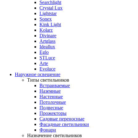
Searchlight
Crystal Lux
Lightstar
Sonex
Kink Light
Kolarz
Divinare
Artglass
Ideallux
Eglo
STLuce
Arte
Evoluce
Наружное освещение
Типы светильников
Встраиваемые
Наземные
Настенные
Потолочные
Подвесные
Прожекторы
Садовые переносные
Фасадные светильники
Фонари
Назначение светильников