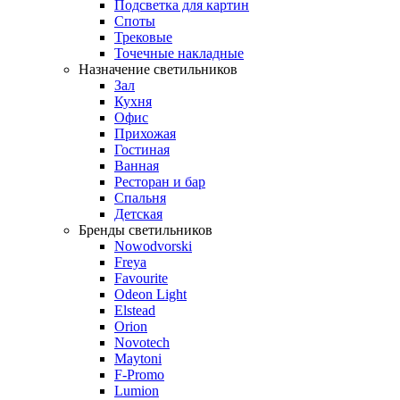
Подсветка для картин
Споты
Трековые
Точечные накладные
Назначение светильников
Зал
Кухня
Офис
Прихожая
Гостиная
Ванная
Ресторан и бар
Спальня
Детская
Бренды светильников
Nowodvorski
Freya
Favourite
Odeon Light
Elstead
Orion
Novotech
Maytoni
F-Promo
Lumion