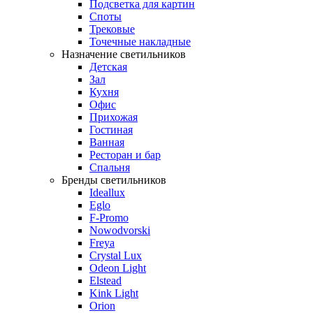
Подсветка для картин
Споты
Трековые
Точечные накладные
Назначение светильников
Детская
Зал
Кухня
Офис
Прихожая
Гостиная
Ванная
Ресторан и бар
Спальня
Бренды светильников
Ideallux
Eglo
F-Promo
Nowodvorski
Freya
Crystal Lux
Odeon Light
Elstead
Kink Light
Orion