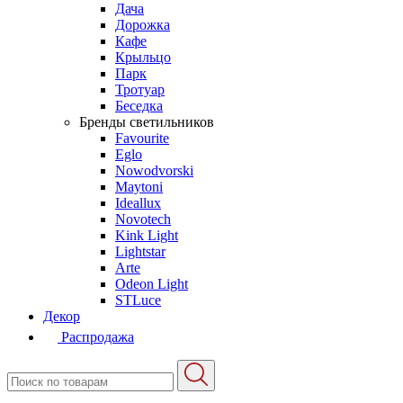
Дача
Дорожка
Кафе
Крыльцо
Парк
Тротуар
Беседка
Бренды светильников
Favourite
Eglo
Nowodvorski
Maytoni
Ideallux
Novotech
Kink Light
Lightstar
Arte
Odeon Light
STLuce
Декор
Распродажа