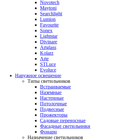
Novotech
Maytoni
Searchlight
Lumion
Favourite
Sonex
Lightstar
Divinare
Artglass
Kolarz
Arte
STLuce
Evoluce
Наружное освещение
Типы светильников
Встраиваемые
Наземные
Настенные
Потолочные
Подвесные
Прожекторы
Садовые переносные
Фасадные светильники
Фонари
Назначение светильников