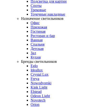
Подсветка для картин
Споты
Трековые
Точечные накладные
Назначение светильников
Офис
Прихожая
Гостиная
Ресторан и бар
Ванная
Спальня
Детская
Зал
Кухня
Бренды светильников
Eglo
Ideallux
Crystal Lux
Freya
Nowodvorski
Kink Light
Elstead
Odeon Light
Novotech
Orion