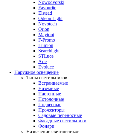
Nowodvorski
Favourite
Elstead
Odeon Light
Novotech
Orion
Maytoni
F-Promo
Lumion
Searchlight
STLuce
Arte
Evoluce
Наружное освещение
Типы светильников
Встраиваемые
Наземные
Настенные
Потолочные
Подвесные
Прожекторы
Садовые переносные
Фасадные светильники
Фонари
Назначение светильников