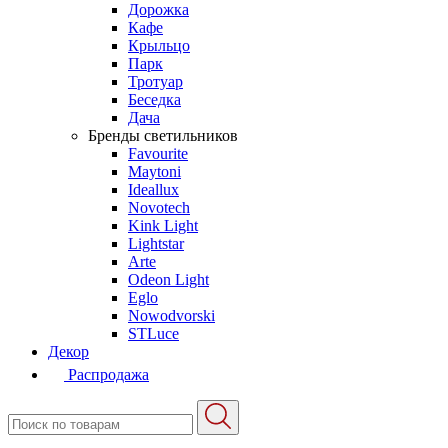
Дорожка
Кафе
Крыльцо
Парк
Тротуар
Беседка
Дача
Бренды светильников
Favourite
Maytoni
Ideallux
Novotech
Kink Light
Lightstar
Arte
Odeon Light
Eglo
Nowodvorski
STLuce
Декор
Распродажа