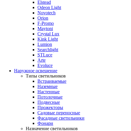
Elstead
Odeon Light
Novotech
Orion
F-Promo
Maytoni
Crystal Lux
Kink Light
Lumion
Searchlight
STLuce
Arte
Evoluce
Наружное освещение
Типы светильников
Встраиваемые
Наземные
Настенные
Потолочные
Подвесные
Прожекторы
Садовые переносные
Фасадные светильники
Фонари
Назначение светильников