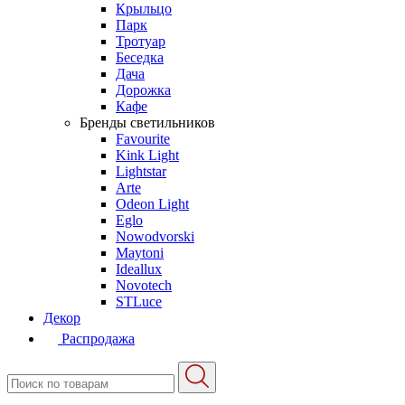
Крыльцо
Парк
Тротуар
Беседка
Дача
Дорожка
Кафе
Бренды светильников
Favourite
Kink Light
Lightstar
Arte
Odeon Light
Eglo
Nowodvorski
Maytoni
Ideallux
Novotech
STLuce
Декор
Распродажа